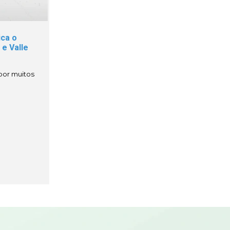
ca o
e Valle
por muitos