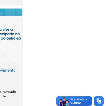
ovimento
 o mercado
l de