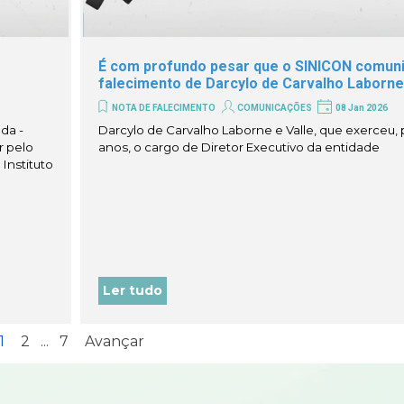
É com profundo pesar que o SINICON comuni
falecimento de Darcylo de Carvalho Laborne 
NOTA DE FALECIMENTO
COMUNICAÇÕES
08 Jan 2026
da -
Darcylo de Carvalho Laborne e Valle, que exerceu, 
r pelo
anos, o cargo de Diretor Executivo da entidade
Instituto
Ler tudo
Current page:
1
Ir para a página:
2
...
Ir para a página:
7
Avançar