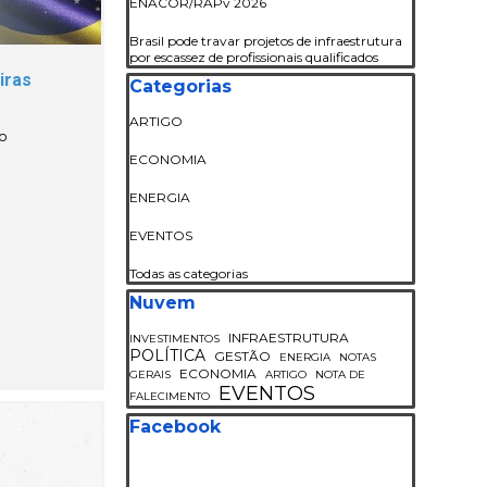
ENACOR/RAPv 2026
Brasil pode travar projetos de infraestrutura
por escassez de profissionais qualificados
iras
Pular bloco Categorias
Categorias
ARTIGO
ão
ECONOMIA
ENERGIA
EVENTOS
Todas as categorias
Pular bloco Nuvem
Nuvem
INFRAESTRUTURA
INVESTIMENTOS
POLÍTICA
GESTÃO
ENERGIA
NOTAS
ECONOMIA
GERAIS
ARTIGO
NOTA DE
EVENTOS
FALECIMENTO
Pular bloco Facebook
Facebook