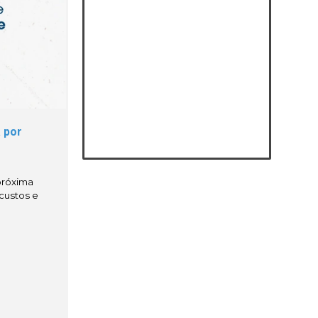
a por
 próxima
 custos e