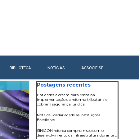
BIBLIOTECA
▼
NOTÍCIAS
▼
ASSOCIE-SE
Pular bloco Postagens recentes
Postagens recentes
Entidades alertam para riscos na
implementação da reforma tributária e
cobram segurança jurídica
Nota de Solidariedade às Instituições
Brasileiras
SINICON reforça compromisso com o
desenvolvimento da infraestrutura durante o