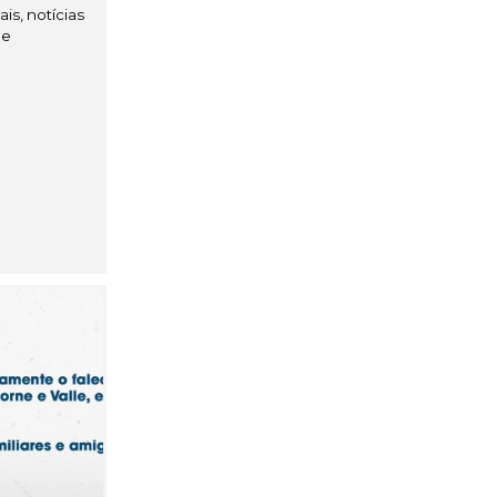
is, notícias
de