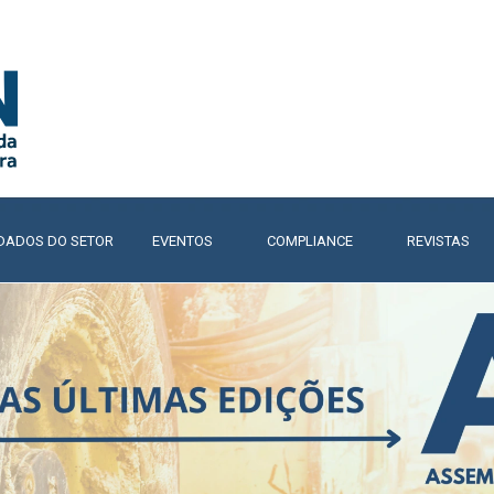
Pular menu
DADOS DO SETOR
▼
EVENTOS
▼
COMPLIANCE
▼
REVISTAS
▼