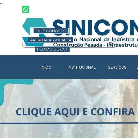
...
Ir para o conteúdo
FALE CONOSCO
ÁREA DA ASSOCIADA
PEDIDO DE CCT
INÍCIO
INSTITUCIONAL
SERVIÇOS
▼