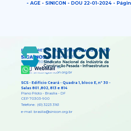
-
AGE - SINICON - DOU 22-01-2024 - Págin
Rua DEBRET, nº 23, 12º andar, Salas 1201 a 1207
Bairro Centro -
Rio de Janeiro/RJ
SIGA-NOS:
CEP: 20.030-080
Telefone: (21) 2210-1322
e-mail: sinicon@sinicon.org.br
SCS - Edifício Ceará - Quadra 1, bloco E, nº 30 -
Salas 801 ,802, 813 e 814
Plano Piloto - Brasília - DF
CEP 70303-900
Telefone.: (61) 3223 3161
e-mail:
brasilia@sinicon.org.br