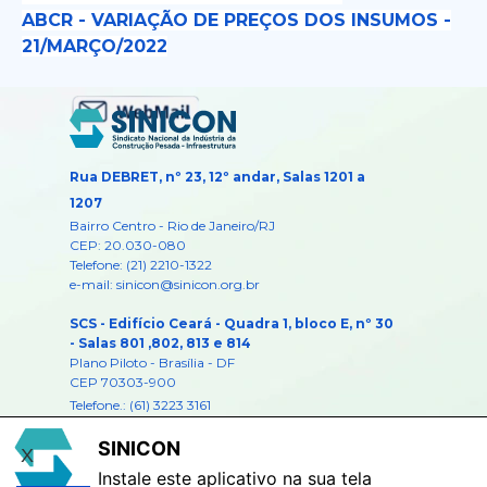
ABCR - VARIAÇÃO DE PREÇOS DOS INSUMOS -
21/MARÇO/2022
Rua DEBRET, nº 23, 12º andar, Salas 1201 a
1207
Bairro Centro -
Rio de Janeiro/RJ
CEP: 20.030-080
Telefone: (21) 2210-1322
e-mail: sinicon@sinicon.org.br
SCS - Edifício Ceará - Quadra 1, bloco E, nº 30
- Salas 801 ,802, 813 e 814
Plano Piloto - Brasília - DF
CEP 70303-900
Telefone.: (61) 3223 3161
e-mail:
brasilia@sinicon.org.br
SINICON
X
Instale este aplicativo na sua tela