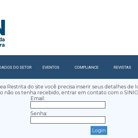
Pular menu
DADOS DO SETOR
▼
EVENTOS
▼
COMPLIANCE
▼
REVISTAS
▼
ea Restrita do site você precisa inserir seus detalhes de l
o não os tenha recebido, entrar em contato com o SINI
Email:
Senha: